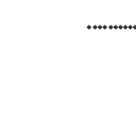
� ��� ������