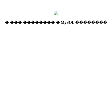
� ��� �������� � MySQL ��������