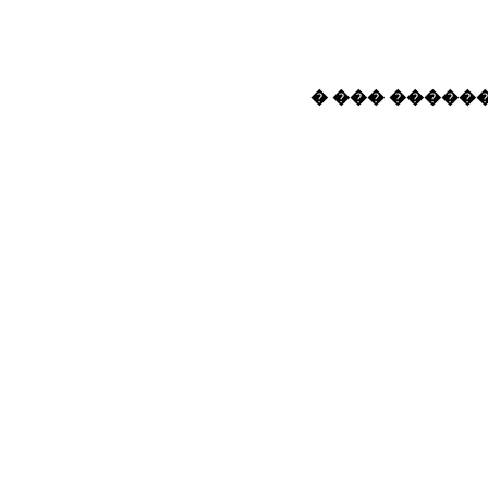
� ��� ������