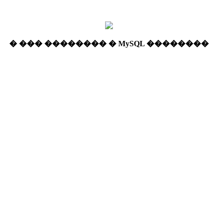
� ��� �������� � MySQL ��������