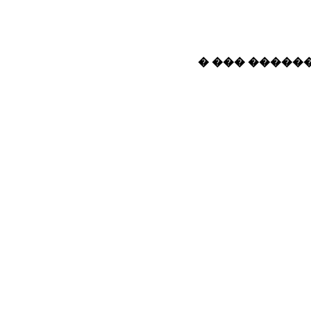
� ��� ������