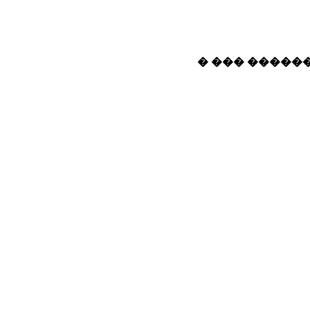
� ��� ������