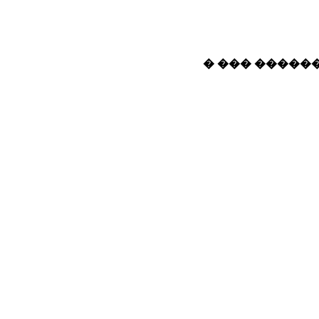
� ��� ������